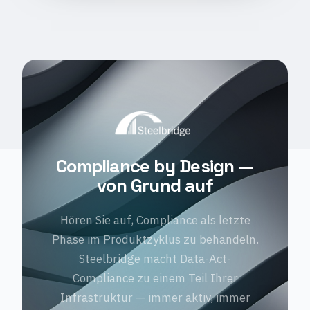
Compliance by Design —
von Grund auf
Hören Sie auf, Compliance als letzte
Phase im Produktzyklus zu behandeln.
Steelbridge macht Data-Act-
Compliance zu einem Teil Ihrer
Infrastruktur — immer aktiv, immer