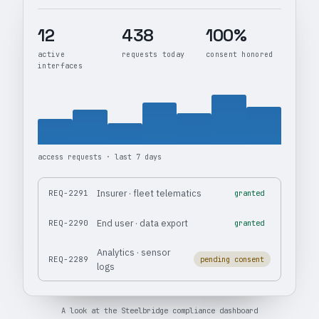
12
438
100%
active
requests today
consent honored
interfaces
access requests · last 7 days
Insurer · fleet telematics
REQ-2291
granted
End user · data export
REQ-2290
granted
Analytics · sensor
REQ-2289
pending consent
logs
A look at the Steelbridge compliance dashboard